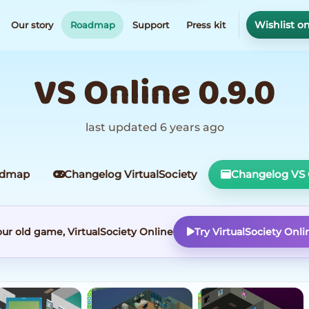
Wishlist o
Our story
Roadmap
Support
Press kit
VS Online 0.9.0
last updated 6 years ago
admap
Changelog VirtualSociety
Changelog VS 
our old game, VirtualSociety Online
Try VirtualSociety Onli