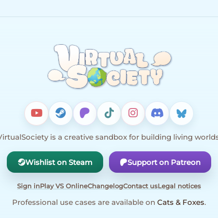
VirtualSociety is a creative sandbox for building living worlds
Wishlist on Steam
Support on Patreon
Sign in
Play VS Online
Changelog
Contact us
Legal notices
Professional use cases are available on
Cats & Foxes
.