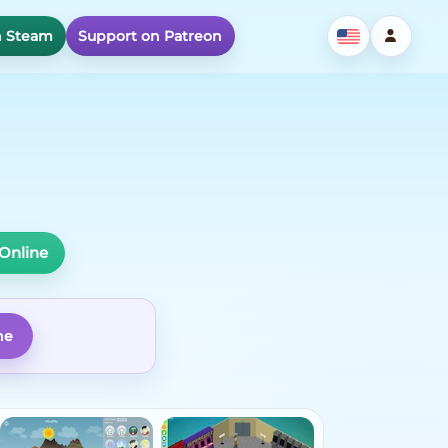
n Steam
Support on Patreon
Online
ne