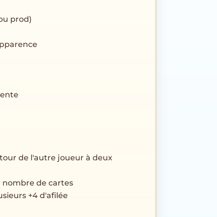
ou prod)
'apparence
tente
our de l'autre joueur à deux
u nombre de cartes
usieurs +4 d'afilée