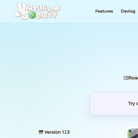
Features
Devlog
Ro
Try 
Version 1.1.3