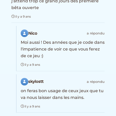
j'attend trop ce grand jours des première
bêta ouverte
il y a 9 ans
Nico
a répondu
Moi aussi ! Des années que je code dans
l'impatience de voir ce que vous ferez
de ce jeu :)
il y a 9 ans
skylostt
a répondu
on feras bon usage de ceux jeux que tu
va nous laisser dans les mains.
il y a 9 ans