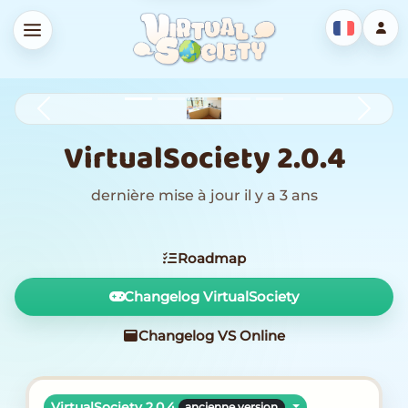
Previous
Next
VirtualSociety 2.0.4
dernière mise à jour il y a 3 ans
Roadmap
Changelog VirtualSociety
Changelog VS Online
VirtualSociety 2.0.4
ancienne version