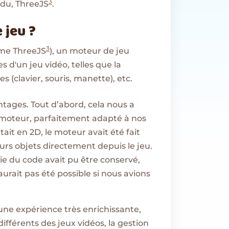
3
ndu, ThreeJS
.
 jeu ?
3
me ThreeJS
), un moteur de jeu
 d'un jeu vidéo, telles que la
s (clavier, souris, manette), etc.
ntages. Tout d’abord, cela nous a
 moteur, parfaitement adapté à nos
tait en 2D, le moteur avait été fait
urs objets directement depuis le jeu.
rtie du code avait pu être conservé,
urait pas été possible si nous avions
ne expérience très enrichissante,
ifférents des jeux vidéos, la gestion