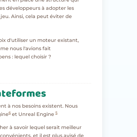
les développeurs à adopter les
eu. Ainsi, cela peut éviter de
oix d'utiliser un moteur existant,
e nous l'avions fait
ns : lequel choisir ?
ateformes
t à nos besoins existent. Nous
6
5
gine
et Unreal Engine
er à savoir lequel serait meilleur
convénients, et il est plus avisé de