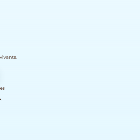
vivants.
les
s
.