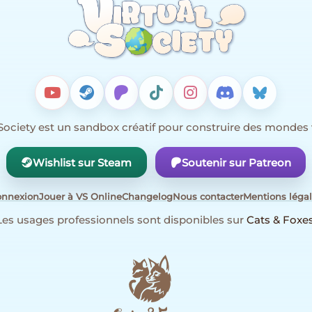
Society est un sandbox créatif pour construire des mondes 
Wishlist sur Steam
Soutenir sur Patreon
onnexion
Jouer à VS Online
Changelog
Nous contacter
Mentions léga
Les usages professionnels sont disponibles sur
Cats & Foxe