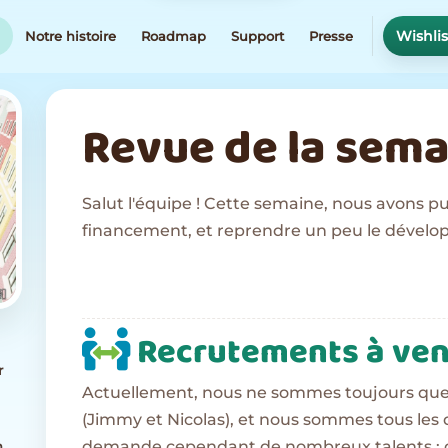
Wishli
g
Notre histoire
Roadmap
Support
Presse
Revue de la sema
Salut l'équipe ! Cette semaine, nous avons p
financement, et reprendre un peu le dévelo
Recrutements à ven
r
Actuellement, nous ne sommes toujours que
(Jimmy et Nicolas), et nous sommes tous les
demande cependant de nombreux talents : 
n