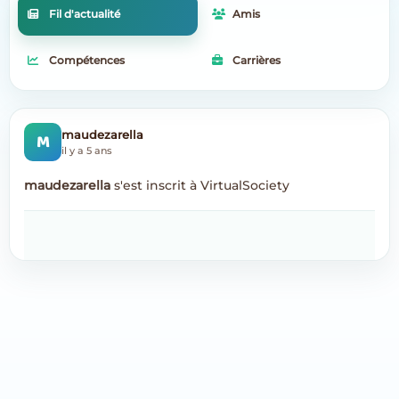
Fil d'actualité
Amis
Compétences
Carrières
M
maudezarella
il y a 5 ans
maudezarella
s'est inscrit à VirtualSociety