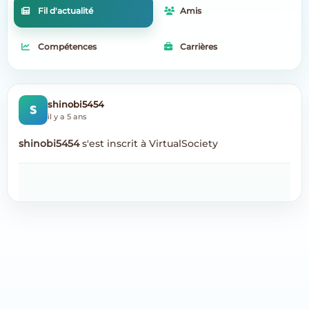
Fil d'actualité
Amis
Compétences
Carrières
S
shinobi5454
il y a 5 ans
shinobi5454
s'est inscrit à VirtualSociety