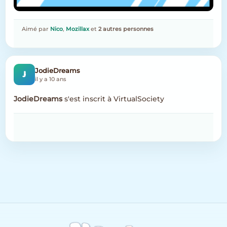
Aimé par
Nico
,
Mozillax
et
2 autres personnes
J
JodieDreams
il y a 10 ans
JodieDreams
s'est inscrit à VirtualSociety