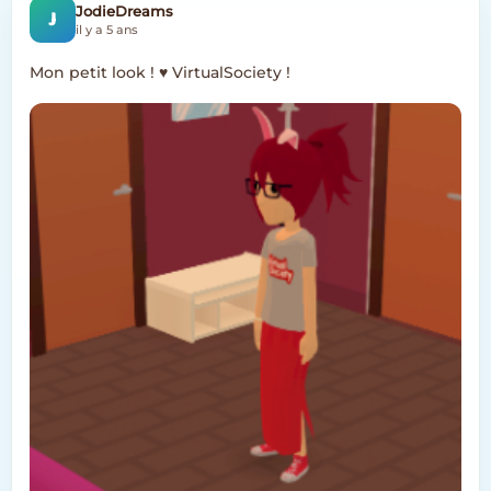
J
JodieDreams
il y a 5 ans
Mon petit look ! ♥ VirtualSociety !