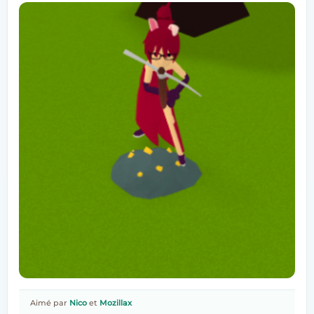
Aimé par
Nico
et
Mozillax