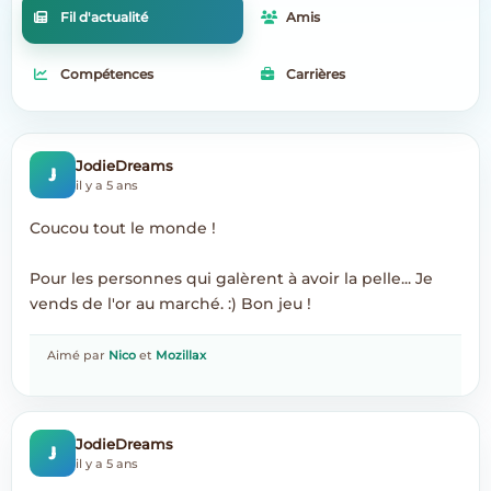
Fil d'actualité
Amis
Compétences
Carrières
J
JodieDreams
il y a 5 ans
Coucou tout le monde !
Pour les personnes qui galèrent à avoir la pelle... Je
vends de l'or au marché. :) Bon jeu !
Aimé par
Nico
et
Mozillax
J
JodieDreams
il y a 5 ans