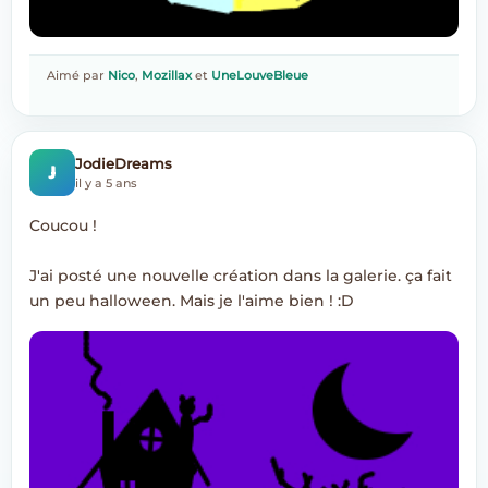
Aimé par
Nico
,
Mozillax
et
UneLouveBleue
J
JodieDreams
il y a 5 ans
Coucou !
J'ai posté une nouvelle création dans la galerie. ça fait
un peu halloween. Mais je l'aime bien ! :D