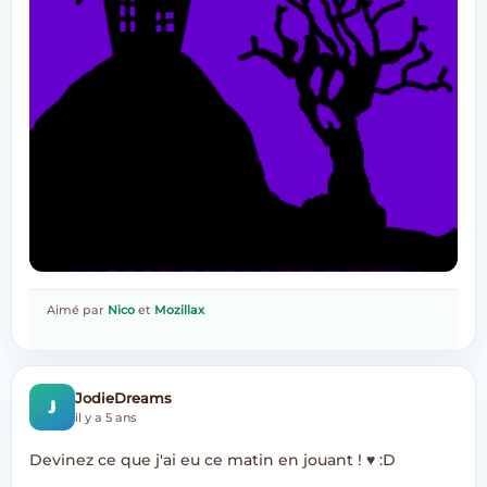
Aimé par
Nico
et
Mozillax
J
JodieDreams
il y a 5 ans
Devinez ce que j'ai eu ce matin en jouant ! ♥ :D