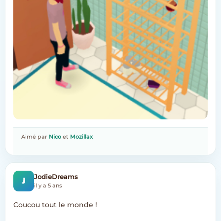
Aimé par
Nico
et
Mozillax
J
JodieDreams
il y a 5 ans
Coucou tout le monde !