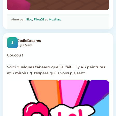
Aimé par
Nico
,
Filou02
et
Mozillax
J
JodieDreams
il y a 5 ans
Coucou !
Voici quelques tabeaux que j'ai fait ! Il y a 3 peintures
et 3 miroirs. :) J'espère qu'ils vous plaisent.