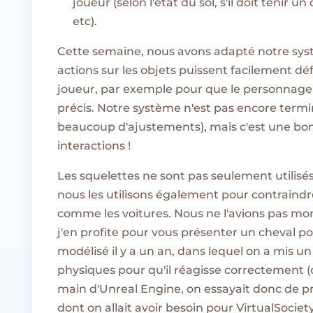
joueur (selon l'état du sol, s'il doit tenir 
etc).
Cette semaine, nous avons adapté notre syst
actions sur les objets puissent facilement déf
joueur, par exemple pour que le personnage
précis. Notre système n'est pas encore termi
beaucoup d'ajustements), mais c'est une bo
interactions !
Les squelettes ne sont pas seulement utilisé
nous les utilisons également pour contrain
comme les voitures. Nous ne l'avions pas mo
j'en profite pour vous présenter un cheval p
modélisé il y a un an, dans lequel on a mis u
physiques pour qu'il réagisse correctement (c
main d'Unreal Engine, on essayait donc de p
dont on allait avoir besoin pour VirtualSociety