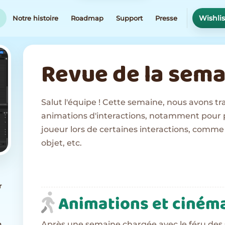
Wishli
g
Notre histoire
Roadmap
Support
Presse
Revue de la sema
Salut l'équipe ! Cette semaine, nous avons tra
animations d'interactions, notamment pour 
joueur lors de certaines interactions, comme
objet, etc.
r
Animations et cinéma
Après une semaine chargée avec le féru des sc
n